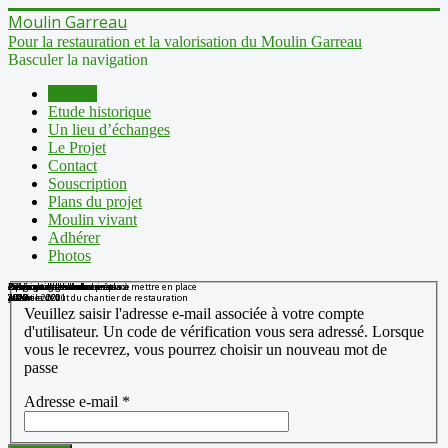
Moulin Garreau
Pour la restauration et la valorisation du Moulin Garreau
Basculer la navigation
Accueil
Etude historique
Un lieu d’échanges
Le Projet
Contact
Souscription
Plans du projet
Moulin vivant
Adhérer
Photos
2015
Grutage de la huse
Démontage du masserau
Les vieux racineaux
équarrissage des racineaux
Les nouvelles soles prêtes à mettre en place
Les nouvelles soles en place
Découpe de la huse
Purge de l'axe de la huse
Préparation de la huse
Avant le début du chantier de restauration
4 février 2021
2018
2018
2020
2020
janvier 2021
2020
2020
2020
Veuillez saisir l'adresse e-mail associée à votre compte
d'utilisateur. Un code de vérification vous sera adressé. Lorsque
vous le recevrez, vous pourrez choisir un nouveau mot de
passe
Adresse e-mail
*