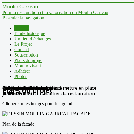
Moulin Garreau
Pour la restauration et la valorisation du Moulin Garreau
Basculer la navigation
Accueil
Etude historique
Un lieu d’échanges
Le Projet
Contact
Souscription
Plans du projet
Moulin vivant
Adhérer
Photos
2015
Grutage de la huse
Démontage du masserau
Les vieux racineaux
équarrissage des racineaux
Les nouvelles soles prêtes à mettre en place
Les nouvelles soles en place
Découpe de la huse
Purge de l'axe de la huse
Préparation de la huse
Plans du projet
Avant le début du chantier de restauration
4 février 2021
2018
2018
2020
2020
janvier 2021
2020
2020
2020
Cliquer sur les images pour le agrandir
Plan de la facade